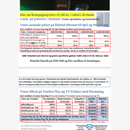
YoySee Play vores nye Bland Selv
Læs mere her!