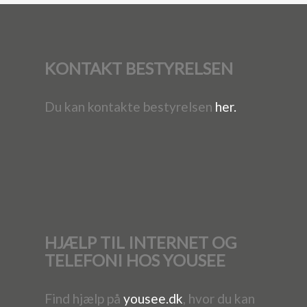
KONTAKT BESTYRELSEN
Du kan kontakte bestyrelsen
her.
HJÆLP TIL INTERNET OG
TELEFONI HOS YOUSEE
Find hjælp på
yousee.dk
, hvor du kan