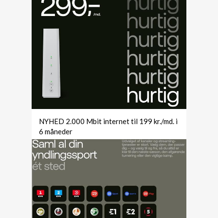
NYHED 2.000 Mbit internet til 199 kr./md. i
6 måneder
Uden TV pakke betales til foreningen 42
kr./md i kontingent. 0 kr. i oprettelse.
Gælder indtil 28. februar 2026 - læs mere
her!