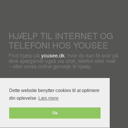
HJÆLP TIL INTERNET OG
TELEFONI HOS YOUSEE
Find hjælp på
yousee.dk
, hvor du kan få svar på
dine spørgsmål også via chat, telefon eller mail
– eller vores online genveje til hjælp.
Dette website benytter cookies til at optimere
din oplevelse
Læs mere
Powered by YouSee Foreningsweb
Ok